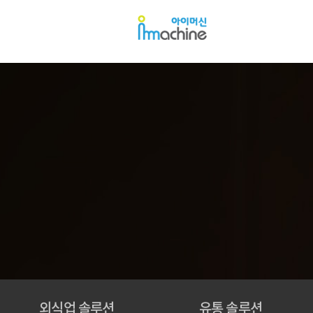
아
아
이
이
머
머
신
신
외식업 솔루션
유통 솔루션