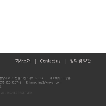
회사소개
|
Contact us
|
정책 및 약관
성남대로331번길 8 킨스타워 1701호
대표이사 : 조승훈
 031-525-5257~8
E. kmachine2@naver.com
3
 ALL RIGHTS RESERVED.