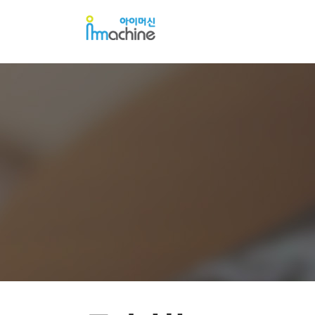
아
아
이
이
머
머
신
신