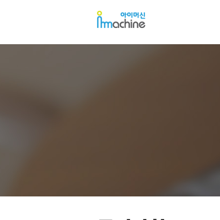
아
아
이
이
머
머
신
신