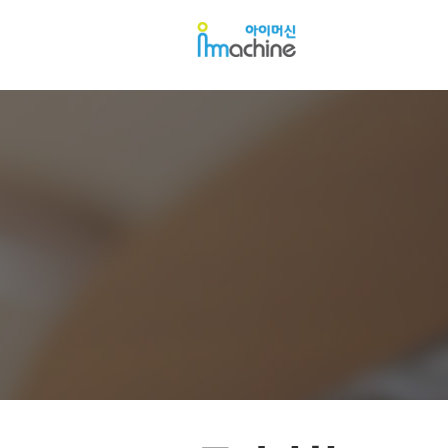
아
아
이
이
머
머
신
신