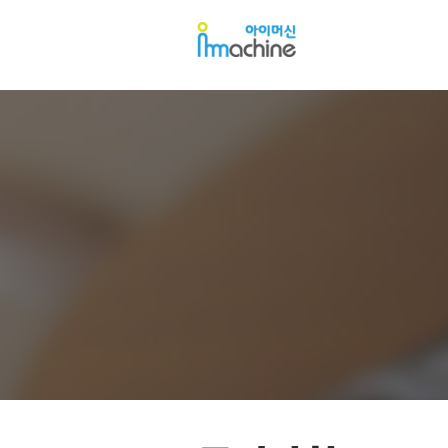
아
아
이
이
머
머
신
신