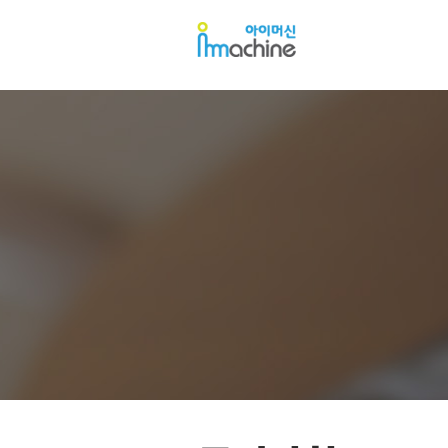
아
아
이
이
머
머
신
신